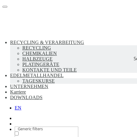
Skip
Toggle
to
navigation
main
content
RECYCLING & VERARBEITUNG
RECYCLING
CHEMIKALIEN
S
HALBZEUGE
PLATINGERÄTE
KONTAKTE UND TEILE
EDELMETALLHANDEL
TAGESKURSE
UNTERNEHMEN
Karriere
DOWNLOADS
EN
Generic filters